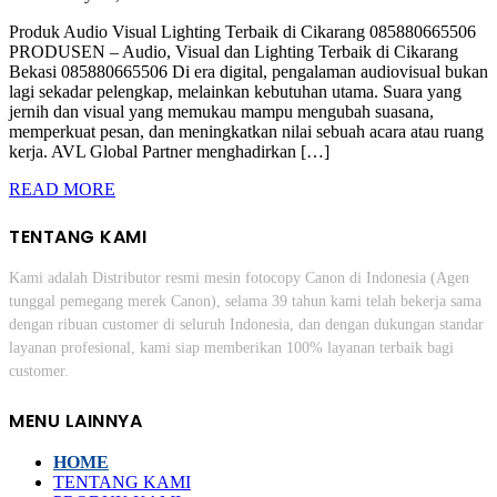
Produk Audio Visual Lighting Terbaik di Cikarang 085880665506
PRODUSEN – Audio, Visual dan Lighting Terbaik di Cikarang
Bekasi 085880665506 Di era digital, pengalaman audiovisual bukan
lagi sekadar pelengkap, melainkan kebutuhan utama. Suara yang
jernih dan visual yang memukau mampu mengubah suasana,
memperkuat pesan, dan meningkatkan nilai sebuah acara atau ruang
kerja. AVL Global Partner menghadirkan […]
READ MORE
TENTANG KAMI
Kami adalah Distributor resmi mesin fotocopy Canon di Indonesia (Agen
tunggal pemegang merek Canon), selama 39 tahun kami telah bekerja sama
dengan ribuan customer di seluruh Indonesia, dan dengan dukungan standar
layanan profesional, kami siap memberikan 100% layanan terbaik bagi
customer.
MENU LAINNYA
HOME
TENTANG KAMI