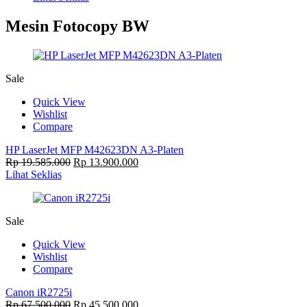
Mesin Fotocopy BW
Sale
Quick View
Wishlist
Compare
HP LaserJet MFP M42623DN A3-Platen
Rp
19.585.000
Rp
13.900.000
Lihat Seklias
Sale
Quick View
Wishlist
Compare
Canon iR2725i
Rp
67.500.000
Rp
45.500.000