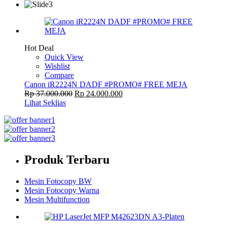
Hot Deal
Quick View
Wishlist
Compare
Canon iR2224N DADF #PROMO# FREE MEJA
Rp
37.000.000
Rp
24.000.000
Lihat Seklias
Produk Terbaru
Mesin Fotocopy BW
Mesin Fotocopy Warna
Mesin Multifunction