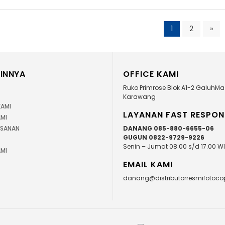
1
2
»
INNYA
OFFICE KAMI
Ruko Primrose Blok A1-2 GaluhMa
Karawang
KAMI
LAYANAN FAST RESPON
MI
ESANAN
DANANG 085-880-6655-06
GUGUN 0822-9729-9226
Senin – Jumat 08.00 s/d 17.00 W
MI
EMAIL KAMI
danang@distributorresmifotoc