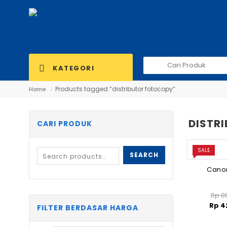
Search
KATEGORI
for:
Products tagged “distributor fotocopy”
Home
⁄
DISTR
CARI PRODUK
SALE
SEARCH
Canon
Rp
88
Rp
4
FILTER BERDASAR HARGA