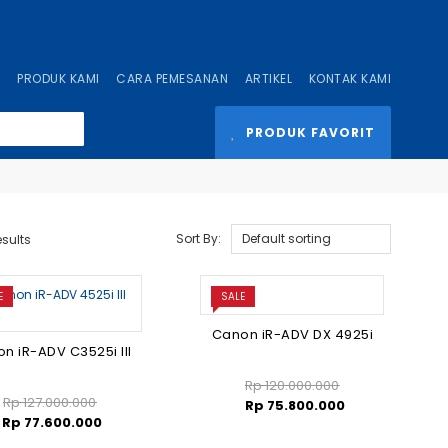
Selamat 
I
PRODUK KAMI
CARA PEMESANAN
ARTIKEL
KONTAK KAMI
PRODUK FAVORIT
Sort By:
esults
E
SALE
Canon iR-ADV DX 4925i
n iR-ADV C3525i III
Rp
120.000.000
Rp
127.000.000
Rp
75.800.000
Rp
77.600.000