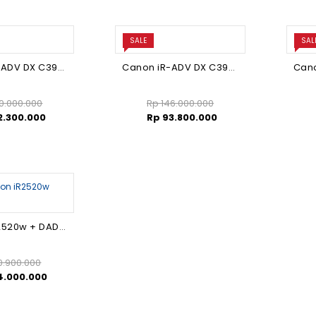
SALE
SAL
Canon iR-ADV DX C3922i
Canon iR-ADV DX C3926i
0.000.000
Rp
146.000.000
2.300.000
Rp
93.800.000
Canon iR2520w + DADF (Clearance Sale)
.900.000
4.000.000