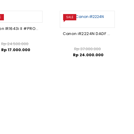
E
SALE
Canon IR1643i II #PROMO#
Canon iR2224N DADF #PROMO# FREE MEJA
Rp
24.500.000
Rp
37.000.000
Rp
17.000.000
Rp
24.000.000