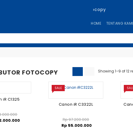
HOME
TENTANG KAM
IBUTOR FOTOCOPY
Showing 1–9 of 12 r
SALE
SAL
 iR C1325
Canon iR C3322L
Cano
.000.000
Rp
97.200.000
2.000.000
Rp
55.000.000